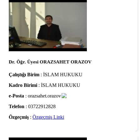
Dr. Öğr. Üyesi ORAZSAHET ORAZOV
Çalıştığı Birim
: İSLAM HUKUKU
Kadro Birimi
: İSLAM HUKUKU
e-Posta
: orazsahet.orazov
Telefon
: 03722912828
Özgeçmiş
:
Özgeçmiş Linki