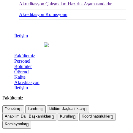
Akreditasyon Çalışmaları Hazırlık Aşamasındadır.
Akreditasyon Komisyonu
İletişim
Fakültemiz
Personel
Bölümler
Öğrenci
Kalite
Akreditasyon
İletişim
Fakültemiz
Yönetim
Tanıtım
Bölüm Başkanlıkları
Anabilim Dalı Başkanlıkları
Kurullar
Koordinatörlükler
Komisyonlar