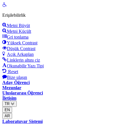
Open
toolbar
Erişilebilirlik
Metni Büyüt
Metni Küçült
Gri tonlama
Yüksek Contrast
Düşük Contrast
Açık Arkaplan
Linklerin altını çiz
Okunabilir Yazı Tipi
Reset
Bize ulaşın
Aday Öğrenci
Mezunlar
Uluslararası Öğrenci
İletişim
TR
EN
AR
Laboratuvar Sistemi