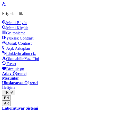
Open
toolbar
Erişilebilirlik
Metni Büyüt
Metni Küçült
Gri tonlama
Yüksek Contrast
Düşük Contrast
Açık Arkaplan
Linklerin altını çiz
Okunabilir Yazı Tipi
Reset
Bize ulaşın
Aday Öğrenci
Mezunlar
Uluslararası Öğrenci
İletişim
TR
EN
AR
Laboratuvar Sistemi