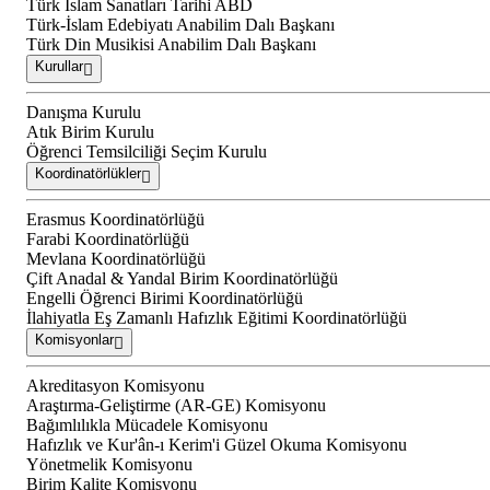
Türk İslam Sanatları Tarihi ABD
Türk-İslam Edebiyatı Anabilim Dalı Başkanı
Türk Din Musikisi Anabilim Dalı Başkanı
Kurullar
Danışma Kurulu
Atık Birim Kurulu
Öğrenci Temsilciliği Seçim Kurulu
Koordinatörlükler
Erasmus Koordinatörlüğü
Farabi Koordinatörlüğü
Mevlana Koordinatörlüğü
Çift Anadal & Yandal Birim Koordinatörlüğü
Engelli Öğrenci Birimi Koordinatörlüğü
İlahiyatla Eş Zamanlı Hafızlık Eğitimi Koordinatörlüğü
Komisyonlar
Akreditasyon Komisyonu
Araştırma-Geliştirme (AR-GE) Komisyonu
Bağımlılıkla Mücadele Komisyonu
Hafızlık ve Kur'ân-ı Kerim'i Güzel Okuma Komisyonu
Yönetmelik Komisyonu
Birim Kalite Komisyonu